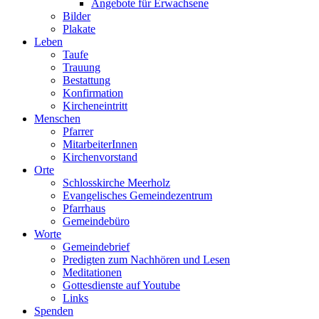
Angebote für Erwachsene
Bilder
Plakate
Leben
Taufe
Trauung
Bestattung
Konfirmation
Kircheneintritt
Menschen
Pfarrer
MitarbeiterInnen
Kirchenvorstand
Orte
Schlosskirche Meerholz
Evangelisches Gemeindezentrum
Pfarrhaus
Gemeindebüro
Worte
Gemeindebrief
Predigten zum Nachhören und Lesen
Meditationen
Gottesdienste auf Youtube
Links
Spenden