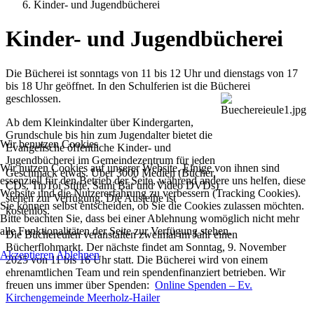
Kinder- und Jugendbücherei
Kinder- und Jugendbücherei
Die Bücherei ist sonntags von 11 bis 12 Uhr und dienstags von 17
bis 18 Uhr geöffnet. In den Schulferien ist die Bücherei
geschlossen.
Ab dem Kleinkindalter über Kindergarten,
Grundschule bis hin zum Jugendalter bietet die
Wir benutzen Cookies
Evangelische öffentliche Kinder- und
Jugendbücherei im Gemeindezentrum für jeden
Wir nutzen Cookies auf unserer Website. Einige von ihnen sind
Geschmack etwas. Über 3000 Medien (Bücher,
essenziell für den Betrieb der Seite, während andere uns helfen, diese
CDs, TipToi Stifte, Sami Bär und Video DVDs)
Website und die Nutzererfahrung zu verbessern (Tracking Cookies).
stehen zur Verfügung. Die Ausleihe ist
Sie können selbst entscheiden, ob Sie die Cookies zulassen möchten.
kostenlos.
Bitte beachten Sie, dass bei einer Ablehnung womöglich nicht mehr
alle Funktionalitäten der Seite zur Verfügung stehen.
Die Büchereulen veranstalten zweimal im Jahr einen
Bücherflohmarkt. Der nächste findet am Sonntag, 9. November
Akzeptieren
Ablehnen
2025 von 11 bis 16 Uhr statt. Die Bücherei wird von einem
ehrenamtlichen Team und rein spendenfinanziert betrieben. Wir
freuen uns immer über Spenden:
Online Spenden – Ev.
Kirchengemeinde Meerholz-Hailer