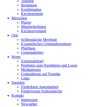
Trauung
Bestattung
Konfirmation
Kircheneintritt
Menschen
Pfarrer
MitarbeiterInnen
Kirchenvorstand
Orte
Schlosskirche Meerholz
Evangelisches Gemeindezentrum
Pfarrhaus
Gemeindebüro
Worte
Gemeindebrief
Predigten zum Nachhören und Lesen
Meditationen
Gottesdienste auf Youtube
Links
Spenden
Förderkreis Jugendarbeit
Förderverein Schlosskirche
Kontakt
Impressum
Newsletter