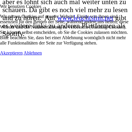
aber es lohnt sich auch mal weiter unten zu
Wir benutzen Cookies
schauen. Da gibt es noch viel mehr zu lesen
Wir nutzen Cookies auf unserer Website. Einige von ihnen sind
und zu hören. Auf
www.leuchtsinn.net
gibt
essenziell für den Betrieb der Seite, während andere uns helfen, diese
es weitere links zu anderen Plattformen als
Website und die Nutzererfahrung zu verbessern (Tracking Cookies).
Sie können selbst entscheiden, ob Sie die Cookies zulassen möchten.
Spotify.
Bitte beachten Sie, dass bei einer Ablehnung womöglich nicht mehr
alle Funktionalitäten der Seite zur Verfügung stehen.
Akzeptieren
Ablehnen