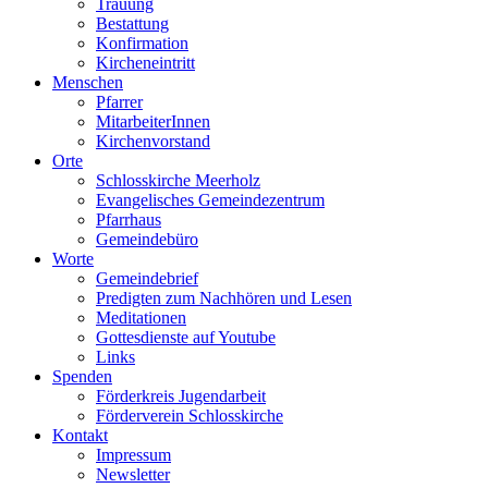
Trauung
Bestattung
Konfirmation
Kircheneintritt
Menschen
Pfarrer
MitarbeiterInnen
Kirchenvorstand
Orte
Schlosskirche Meerholz
Evangelisches Gemeindezentrum
Pfarrhaus
Gemeindebüro
Worte
Gemeindebrief
Predigten zum Nachhören und Lesen
Meditationen
Gottesdienste auf Youtube
Links
Spenden
Förderkreis Jugendarbeit
Förderverein Schlosskirche
Kontakt
Impressum
Newsletter