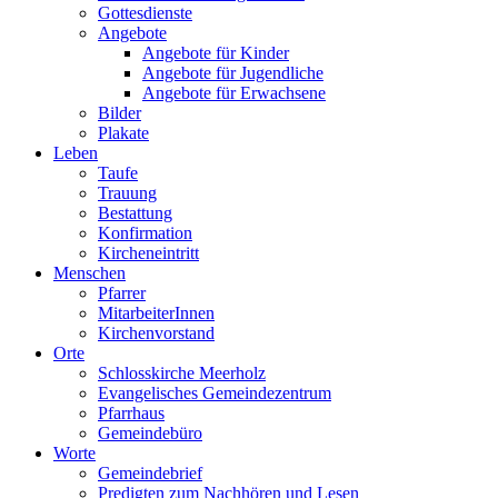
Gottesdienste
Angebote
Angebote für Kinder
Angebote für Jugendliche
Angebote für Erwachsene
Bilder
Plakate
Leben
Taufe
Trauung
Bestattung
Konfirmation
Kircheneintritt
Menschen
Pfarrer
MitarbeiterInnen
Kirchenvorstand
Orte
Schlosskirche Meerholz
Evangelisches Gemeindezentrum
Pfarrhaus
Gemeindebüro
Worte
Gemeindebrief
Predigten zum Nachhören und Lesen