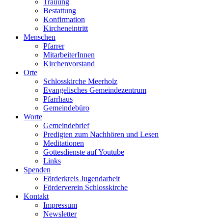
Trauung
Bestattung
Konfirmation
Kircheneintritt
Menschen
Pfarrer
MitarbeiterInnen
Kirchenvorstand
Orte
Schlosskirche Meerholz
Evangelisches Gemeindezentrum
Pfarrhaus
Gemeindebüro
Worte
Gemeindebrief
Predigten zum Nachhören und Lesen
Meditationen
Gottesdienste auf Youtube
Links
Spenden
Förderkreis Jugendarbeit
Förderverein Schlosskirche
Kontakt
Impressum
Newsletter