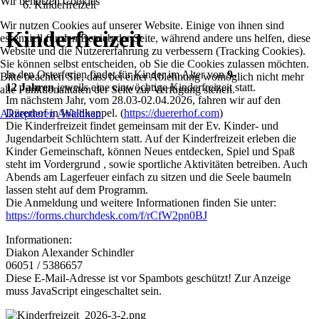
Wir benutzen Cookies
Kinderfreizeit
Wir nutzen Cookies auf unserer Website. Einige von ihnen sind
Kinderfreizeit
essenziell für den Betrieb der Seite, während andere uns helfen, diese
Website und die Nutzererfahrung zu verbessern (Tracking Cookies).
Sie können selbst entscheiden, ob Sie die Cookies zulassen möchten.
In den Osterferien findet für Kinder im Alter von
9-
Bitte beachten Sie, dass bei einer Ablehnung womöglich nicht mehr
12 Jahren
jeweils eine einwöchtige Kinderfreizeit statt.
alle Funktionalitäten der Seite zur Verfügung stehen.
Im nächstem Jahr, vom 28.03-02.04.2026, fahren wir auf den
Dürerhof in Waldkappel. (
https://duererhof.com
)
Akzeptieren
Ablehnen
Die Kinderfreizeit findet gemeinsam mit der Ev. Kinder- und
Jugendarbeit Schlüchtern statt. Auf der Kinderfreizeit erleben die
Kinder Gemeinschaft, können Neues entdecken, Spiel und Spaß
steht im Vordergrund , sowie sportliche Aktivitäten betreiben. Auch
Abends am Lagerfeuer einfach zu sitzen und die Seele baumeln
lassen steht auf dem Programm.
Die Anmeldung und weitere Informationen finden Sie unter:
https://forms.churchdesk.com/f/rCfW2pn0BJ
Informationen:
Diakon Alexander Schindler
06051 / 5386657
Diese E-Mail-Adresse ist vor Spambots geschützt! Zur Anzeige
muss JavaScript eingeschaltet sein.