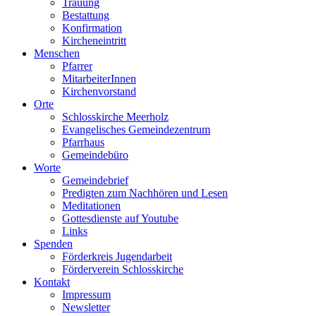
Trauung
Bestattung
Konfirmation
Kircheneintritt
Menschen
Pfarrer
MitarbeiterInnen
Kirchenvorstand
Orte
Schlosskirche Meerholz
Evangelisches Gemeindezentrum
Pfarrhaus
Gemeindebüro
Worte
Gemeindebrief
Predigten zum Nachhören und Lesen
Meditationen
Gottesdienste auf Youtube
Links
Spenden
Förderkreis Jugendarbeit
Förderverein Schlosskirche
Kontakt
Impressum
Newsletter