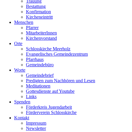
Trauung
Bestattung
Konfirmation
Kircheneintritt
Menschen
Pfarrer
MitarbeiterInnen
Kirchenvorstand
Orte
Schlosskirche Meerholz
Evangelisches Gemeindezentrum
Pfarrhaus
Gemeindebüro
Worte
Gemeindebrief
Predigten zum Nachhören und Lesen
Meditationen
Gottesdienste auf Youtube
Links
Spenden
Förderkreis Jugendarbeit
Förderverein Schlosskirche
Kontakt
Impressum
Newsletter