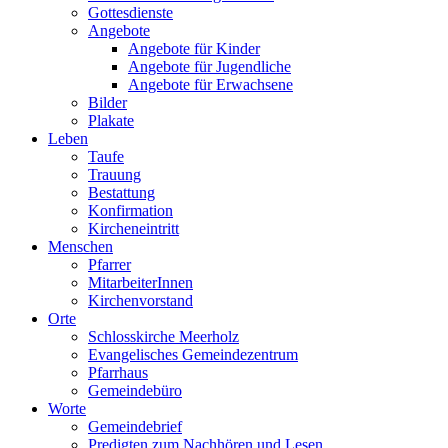
Gottesdienste
Angebote
Angebote für Kinder
Angebote für Jugendliche
Angebote für Erwachsene
Bilder
Plakate
Leben
Taufe
Trauung
Bestattung
Konfirmation
Kircheneintritt
Menschen
Pfarrer
MitarbeiterInnen
Kirchenvorstand
Orte
Schlosskirche Meerholz
Evangelisches Gemeindezentrum
Pfarrhaus
Gemeindebüro
Worte
Gemeindebrief
Predigten zum Nachhören und Lesen