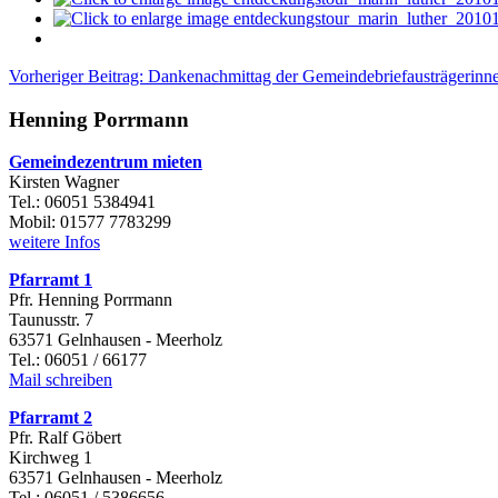
Vorheriger Beitrag: Dankenachmittag der Gemeindebriefausträgerin
Henning Porrmann
Gemeindezentrum mieten
Kirsten Wagner
Tel.: 06051 5384941
Mobil: 01577 7783299
weitere Infos
Pfarramt 1
Pfr. Henning Porrmann
Taunusstr. 7
63571 Gelnhausen - Meerholz
Tel.: 06051 / 66177
Mail schreiben
Pfarramt 2
Pfr. Ralf Göbert
Kirchweg 1
63571 Gelnhausen - Meerholz
Tel.: 06051 / 5386656