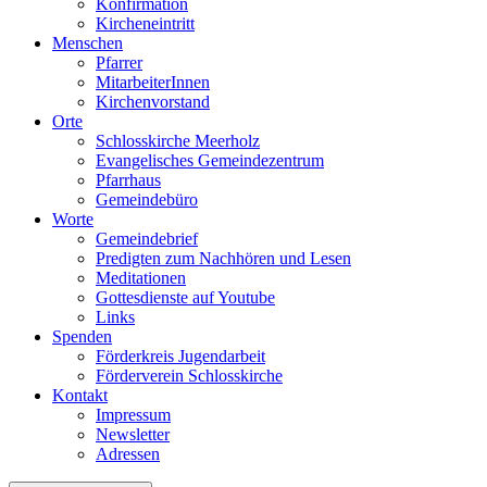
Konfirmation
Kircheneintritt
Menschen
Pfarrer
MitarbeiterInnen
Kirchenvorstand
Orte
Schlosskirche Meerholz
Evangelisches Gemeindezentrum
Pfarrhaus
Gemeindebüro
Worte
Gemeindebrief
Predigten zum Nachhören und Lesen
Meditationen
Gottesdienste auf Youtube
Links
Spenden
Förderkreis Jugendarbeit
Förderverein Schlosskirche
Kontakt
Impressum
Newsletter
Adressen