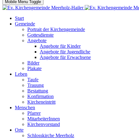
Mobile Menu Toggle
Start
Gemeinde
Portrait der Kirchengemeinde
Gottesdienste
Angebote
Angebote für Kinder
Angebote für Jugendliche
Angebote für Erwachsene
Bilder
Plakate
Leben
Taufe
Trauung
Bestattung
Konfirmation
Kircheneintritt
Menschen
Pfarrer
MitarbeiterInnen
Kirchenvorstand
Orte
Schlosskirche Meerholz