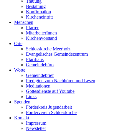
Trauung
Bestattung
Konfirmation
Kircheneintritt
Menschen
Pfarrer
MitarbeiterInnen
Kirchenvorstand
Orte
Schlosskirche Meerholz
Evangelisches Gemeindezentrum
Pfarrhaus
Gemeindebüro
Worte
Gemeindebrief
Predigten zum Nachhören und Lesen
Meditationen
Gottesdienste auf Youtube
Links
Spenden
Förderkreis Jugendarbeit
Förderverein Schlosskirche
Kontakt
Impressum
Newsletter