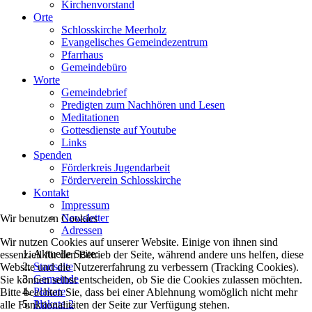
Kirchenvorstand
Orte
Schlosskirche Meerholz
Evangelisches Gemeindezentrum
Pfarrhaus
Gemeindebüro
Worte
Gemeindebrief
Predigten zum Nachhören und Lesen
Meditationen
Gottesdienste auf Youtube
Links
Spenden
Förderkreis Jugendarbeit
Förderverein Schlosskirche
Kontakt
Impressum
Newsletter
Wir benutzen Cookies
Adressen
Wir nutzen Cookies auf unserer Website. Einige von ihnen sind
Aktuelle Seite:
essenziell für den Betrieb der Seite, während andere uns helfen, diese
Startseite
Website und die Nutzererfahrung zu verbessern (Tracking Cookies).
Gemeinde
Sie können selbst entscheiden, ob Sie die Cookies zulassen möchten.
Plakate
Bitte beachten Sie, dass bei einer Ablehnung womöglich nicht mehr
Plakate 2
alle Funktionalitäten der Seite zur Verfügung stehen.