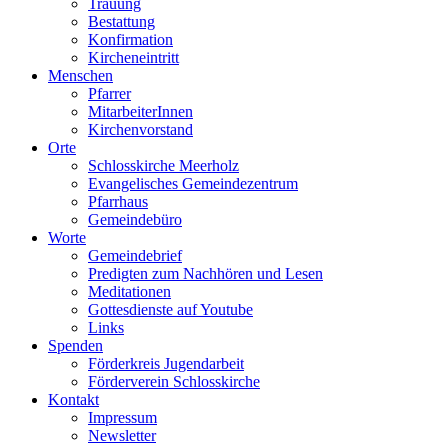
Trauung
Bestattung
Konfirmation
Kircheneintritt
Menschen
Pfarrer
MitarbeiterInnen
Kirchenvorstand
Orte
Schlosskirche Meerholz
Evangelisches Gemeindezentrum
Pfarrhaus
Gemeindebüro
Worte
Gemeindebrief
Predigten zum Nachhören und Lesen
Meditationen
Gottesdienste auf Youtube
Links
Spenden
Förderkreis Jugendarbeit
Förderverein Schlosskirche
Kontakt
Impressum
Newsletter