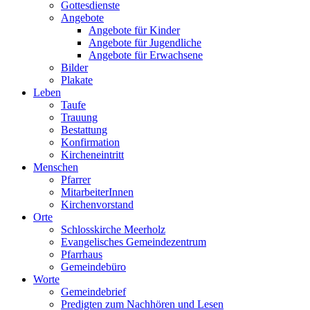
Gottesdienste
Angebote
Angebote für Kinder
Angebote für Jugendliche
Angebote für Erwachsene
Bilder
Plakate
Leben
Taufe
Trauung
Bestattung
Konfirmation
Kircheneintritt
Menschen
Pfarrer
MitarbeiterInnen
Kirchenvorstand
Orte
Schlosskirche Meerholz
Evangelisches Gemeindezentrum
Pfarrhaus
Gemeindebüro
Worte
Gemeindebrief
Predigten zum Nachhören und Lesen