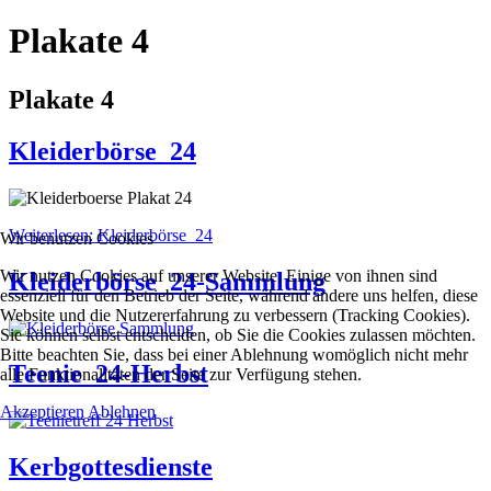
Plakate 4
Plakate 4
Kleiderbörse_24
Weiterlesen: Kleiderbörse_24
Wir benutzen Cookies
Wir nutzen Cookies auf unserer Website. Einige von ihnen sind
Kleiderbörse_24-Sammlung
essenziell für den Betrieb der Seite, während andere uns helfen, diese
Website und die Nutzererfahrung zu verbessern (Tracking Cookies).
Sie können selbst entscheiden, ob Sie die Cookies zulassen möchten.
Bitte beachten Sie, dass bei einer Ablehnung womöglich nicht mehr
Teenie_24-Herbst
alle Funktionalitäten der Seite zur Verfügung stehen.
Akzeptieren
Ablehnen
Kerbgottesdienste