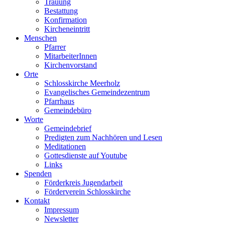
Trauung
Bestattung
Konfirmation
Kircheneintritt
Menschen
Pfarrer
MitarbeiterInnen
Kirchenvorstand
Orte
Schlosskirche Meerholz
Evangelisches Gemeindezentrum
Pfarrhaus
Gemeindebüro
Worte
Gemeindebrief
Predigten zum Nachhören und Lesen
Meditationen
Gottesdienste auf Youtube
Links
Spenden
Förderkreis Jugendarbeit
Förderverein Schlosskirche
Kontakt
Impressum
Newsletter