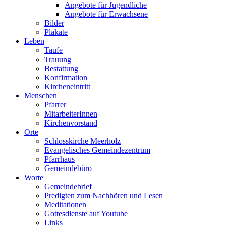
Angebote für Jugendliche
Angebote für Erwachsene
Bilder
Plakate
Leben
Taufe
Trauung
Bestattung
Konfirmation
Kircheneintritt
Menschen
Pfarrer
MitarbeiterInnen
Kirchenvorstand
Orte
Schlosskirche Meerholz
Evangelisches Gemeindezentrum
Pfarrhaus
Gemeindebüro
Worte
Gemeindebrief
Predigten zum Nachhören und Lesen
Meditationen
Gottesdienste auf Youtube
Links