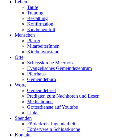
Leben
Taufe
Trauung
Bestattung
Konfirmation
Kircheneintritt
Menschen
Pfarrer
MitarbeiterInnen
Kirchenvorstand
Orte
Schlosskirche Meerholz
Evangelisches Gemeindezentrum
Pfarrhaus
Gemeindebüro
Worte
Gemeindebrief
Predigten zum Nachhören und Lesen
Meditationen
Gottesdienste auf Youtube
Links
Spenden
Förderkreis Jugendarbeit
Förderverein Schlosskirche
Kontakt