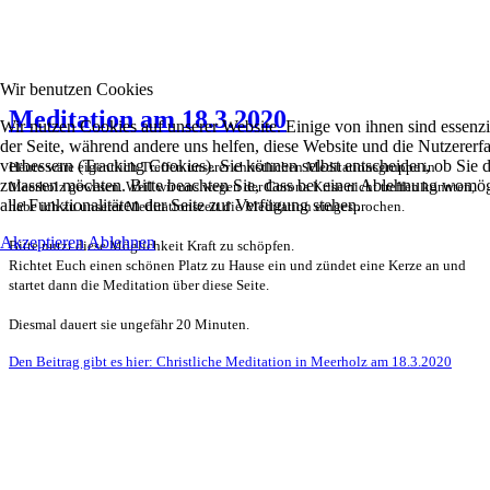
Wir benutzen Cookies
Meditation am 18.3.2020
Wir nutzen Cookies auf unserer Website. Einige von ihnen sind essenzie
der Seite, während andere uns helfen, diese Website und die Nutzererf
verbessern (Tracking Cookies). Sie können selbst entscheiden, ob Sie 
Heute wäre eigentlich Treffen unserer christlichen Meditationsgruppe in
zulassen möchten. Bitte beachten Sie, dass bei einer Ablehnung womög
Meerholz gewesen. Weil wir uns wegen der Corona Krise nicht treffen konnten,
alle Funktionalitäten der Seite zur Verfügung stehen.
habe ich zu unserer Meditationszeit die Meditation eingesprochen.
Akzeptieren
Ablehnen
Bitte nutzt diese Möglichkeit Kraft zu schöpfen.
Richtet Euch einen schönen Platz zu Hause ein und zündet eine Kerze an und
startet dann die Meditation über diese Seite.
Diesmal dauert sie ungefähr 20 Minuten.
Den Beitrag gibt es hier: Christliche Meditation in Meerholz am 18.3.2020