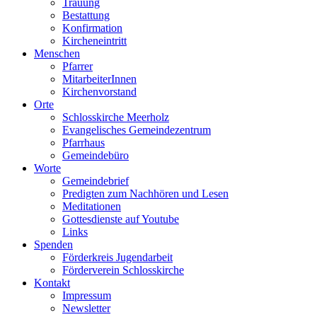
Trauung
Bestattung
Konfirmation
Kircheneintritt
Menschen
Pfarrer
MitarbeiterInnen
Kirchenvorstand
Orte
Schlosskirche Meerholz
Evangelisches Gemeindezentrum
Pfarrhaus
Gemeindebüro
Worte
Gemeindebrief
Predigten zum Nachhören und Lesen
Meditationen
Gottesdienste auf Youtube
Links
Spenden
Förderkreis Jugendarbeit
Förderverein Schlosskirche
Kontakt
Impressum
Newsletter