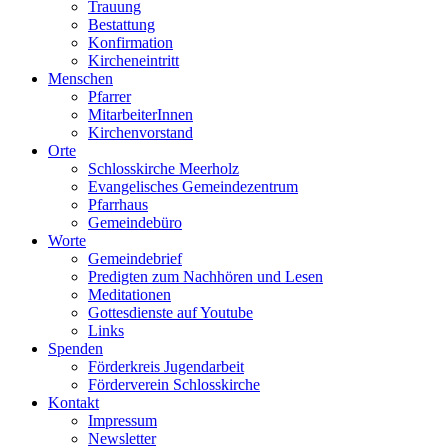
Trauung
Bestattung
Konfirmation
Kircheneintritt
Menschen
Pfarrer
MitarbeiterInnen
Kirchenvorstand
Orte
Schlosskirche Meerholz
Evangelisches Gemeindezentrum
Pfarrhaus
Gemeindebüro
Worte
Gemeindebrief
Predigten zum Nachhören und Lesen
Meditationen
Gottesdienste auf Youtube
Links
Spenden
Förderkreis Jugendarbeit
Förderverein Schlosskirche
Kontakt
Impressum
Newsletter