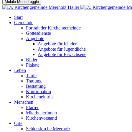
Mobile Menu Toggle
Start
Gemeinde
Portrait der Kirchengemeinde
Gottesdienste
Angebote
Angebote für Kinder
Angebote für Jugendliche
Angebote für Erwachsene
Bilder
Plakate
Leben
Taufe
Trauung
Bestattung
Konfirmation
Kircheneintritt
Menschen
Pfarrer
MitarbeiterInnen
Kirchenvorstand
Orte
Schlosskirche Meerholz