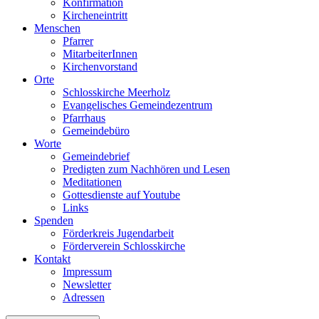
Konfirmation
Kircheneintritt
Menschen
Pfarrer
MitarbeiterInnen
Kirchenvorstand
Orte
Schlosskirche Meerholz
Evangelisches Gemeindezentrum
Pfarrhaus
Gemeindebüro
Worte
Gemeindebrief
Predigten zum Nachhören und Lesen
Meditationen
Gottesdienste auf Youtube
Links
Spenden
Förderkreis Jugendarbeit
Förderverein Schlosskirche
Kontakt
Impressum
Newsletter
Adressen