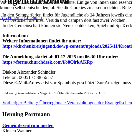
Jugendfreizeiten
Wir nutzen Cookies auf unserer Website. Einige von ihnen sind essenzi
können selbst entscheiden, ob Sie die Cookies zulassen möchten. Bitte
In den Sommerferien findet für Jugendliche ab
14 Jahren
jeweils ein
Akzeptieren
Ablehnen
Wir besuchen die Insel Veruda und campen dort fast zwei Wochen.
In der Gemeinschaft können sie Neues entdecken, Spiel und Spaß erle
Information:
Weitere Informationen findet ihr unter:
https://kirchenkreisjugend.de/wp-content/uploads/2025/11/Kroat
Die Anmeldung startet ab 01.12.2025 um 06.30 Uhr unter:
https://forms.churchdesk.com/f/o8QirkAKRp
Diakon Alexander Schindler
Telefon: 06051 / 538 66 57
Diese E-Mail-Adresse ist vor Spambots geschützt! Zur Anzeige muss J
Bild aus: „Gemeindebrief - Magazin für Öffentlichkeitsarbeit“, Grafik: GEP
Vorheriger Beitrag: Überregionale Veranstaltungen der Evangelische
Henning Porrmann
Gemeindezentrum mieten
Kirsten Wagner