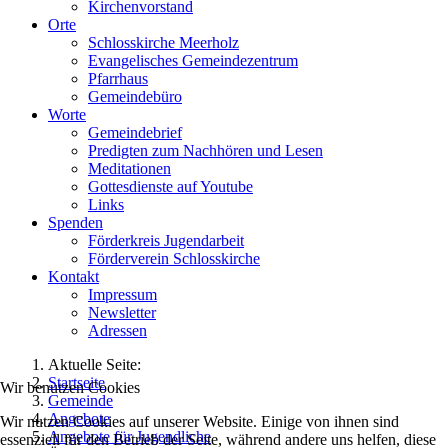
Kirchenvorstand
Orte
Schlosskirche Meerholz
Evangelisches Gemeindezentrum
Pfarrhaus
Gemeindebüro
Worte
Gemeindebrief
Predigten zum Nachhören und Lesen
Meditationen
Gottesdienste auf Youtube
Links
Spenden
Förderkreis Jugendarbeit
Förderverein Schlosskirche
Kontakt
Impressum
Newsletter
Adressen
Aktuelle Seite:
Startseite
Wir benutzen Cookies
Gemeinde
Angebote
Wir nutzen Cookies auf unserer Website. Einige von ihnen sind
Angebote für Jugendliche
essenziell für den Betrieb der Seite, während andere uns helfen, diese