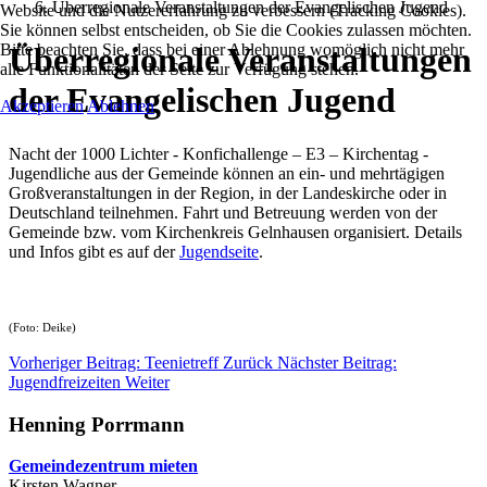
Überregionale Veranstaltungen der Evangelischen Jugend
Website und die Nutzererfahrung zu verbessern (Tracking Cookies).
Sie können selbst entscheiden, ob Sie die Cookies zulassen möchten.
Bitte beachten Sie, dass bei einer Ablehnung womöglich nicht mehr
Überregionale Veranstaltungen
alle Funktionalitäten der Seite zur Verfügung stehen.
der Evangelischen Jugend
Akzeptieren
Ablehnen
Nacht der 1000 Lichter - Konfichallenge – E3 – Kirchentag -
Jugendliche aus der Gemeinde können an ein- und mehrtägigen
Großveranstaltungen in der Region, in der Landeskirche oder in
Deutschland teilnehmen. Fahrt und Betreuung werden von der
Gemeinde bzw. vom Kirchenkreis Gelnhausen organisiert. Details
und Infos gibt es auf der
Jugendseite
.
(Foto: Deike)
Vorheriger Beitrag: Teenietreff
Zurück
Nächster Beitrag:
Jugendfreizeiten
Weiter
Henning Porrmann
Gemeindezentrum mieten
Kirsten Wagner