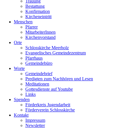
Trauung
Bestattung
Konfirmation
Kircheneintritt
Menschen
Pfarrer
MitarbeiterInnen
Kirchenvorstand
Orte
Schlosskirche Meerholz
Evangelisches Gemeindezentrum
Pfarrhaus
Gemeindebüro
Worte
Gemeindebrief
Predigten zum Nachhören und Lesen
Meditationen
Gottesdienste auf Youtube
Links
Spenden
Förderkreis Jugendarbeit
Förderverein Schlosskirche
Kontakt
Impressum
Newsletter