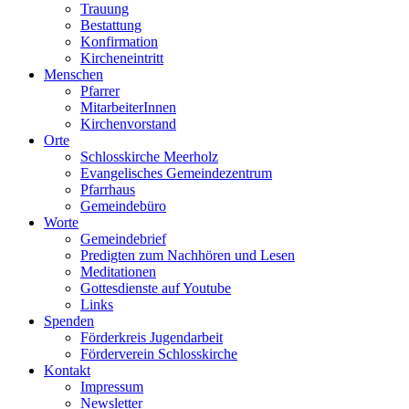
Trauung
Bestattung
Konfirmation
Kircheneintritt
Menschen
Pfarrer
MitarbeiterInnen
Kirchenvorstand
Orte
Schlosskirche Meerholz
Evangelisches Gemeindezentrum
Pfarrhaus
Gemeindebüro
Worte
Gemeindebrief
Predigten zum Nachhören und Lesen
Meditationen
Gottesdienste auf Youtube
Links
Spenden
Förderkreis Jugendarbeit
Förderverein Schlosskirche
Kontakt
Impressum
Newsletter