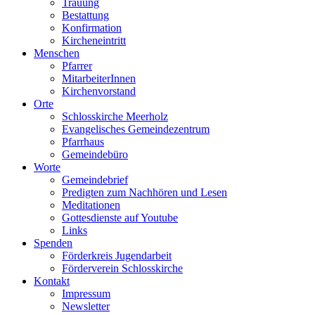
Trauung
Bestattung
Konfirmation
Kircheneintritt
Menschen
Pfarrer
MitarbeiterInnen
Kirchenvorstand
Orte
Schlosskirche Meerholz
Evangelisches Gemeindezentrum
Pfarrhaus
Gemeindebüro
Worte
Gemeindebrief
Predigten zum Nachhören und Lesen
Meditationen
Gottesdienste auf Youtube
Links
Spenden
Förderkreis Jugendarbeit
Förderverein Schlosskirche
Kontakt
Impressum
Newsletter