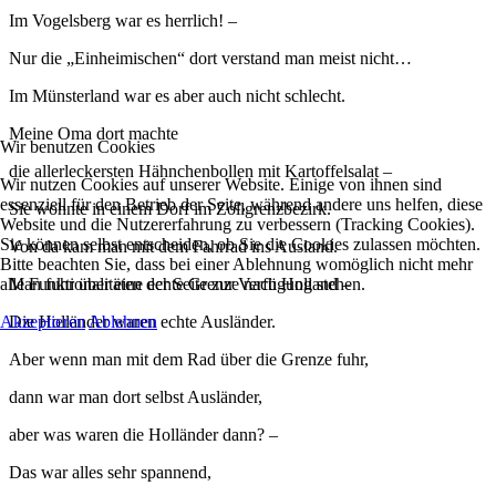
Im Vogelsberg war es herrlich! –
Nur die „Einheimischen“ dort verstand man meist nicht…
Im Münsterland war es aber auch nicht schlecht.
Meine Oma dort machte
Wir benutzen Cookies
die allerleckersten Hähnchenbollen mit Kartoffelsalat –
Wir nutzen Cookies auf unserer Website. Einige von ihnen sind
essenziell für den Betrieb der Seite, während andere uns helfen, diese
Sie wohnte in einem Dorf im Zollgrenzbezirk.
Website und die Nutzererfahrung zu verbessern (Tracking Cookies).
Sie können selbst entscheiden, ob Sie die Cookies zulassen möchten.
Von da kam man mit dem Fahrrad ins Ausland.
Bitte beachten Sie, dass bei einer Ablehnung womöglich nicht mehr
Man fuhr über eine echte Grenze nach Holland –
alle Funktionalitäten der Seite zur Verfügung stehen.
Die Holländer waren echte Ausländer.
Akzeptieren
Ablehnen
Aber wenn man mit dem Rad über die Grenze fuhr,
dann war man dort selbst Ausländer,
aber was waren die Holländer dann? –
Das war alles sehr spannend,