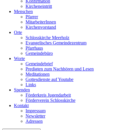
Konfirmation
Kircheneintritt
Menschen
Pfarrer
MitarbeiterInnen
Kirchenvorstand
Orte
Schlosskirche Meerholz
Evangelisches Gemeindezentrum
Pfarrhaus
Gemeindebüro
Worte
Gemeindebrief
Predigten zum Nachhören und Lesen
Meditationen
Gottesdienste auf Youtube
Links
Spenden
Förderkreis Jugendarbeit
Förderverein Schlosskirche
Kontakt
Impressum
Newsletter
Adressen