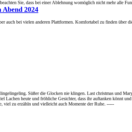
 beachten Sie, dass bei einer Ablehnung womöglich nicht mehr alle Funk
en Abend 2024
aber auch bei vielen anderen Plattformen. Komfortabel zu finden über d
ingelingeling. Süßer die Glocken nie klingen. Last christmas und Mar
el Lachen heute und fröhliche Gesichter, dass ihr auftanken könnt und 
, viel zu erzähln und vielleicht auch Momente der Ruhe. -----