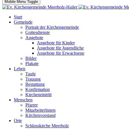
Mobile Menu Toggle
Start
Gemeinde
Portrait der Kirchengemeinde
Gottesdienste
Angebote
Angebote für Kinder
Angebote für Jugendliche
Angebote für Erwachsene
Bilder
Plakate
Leben
Taufe
Trauung
Bestattung
Konfirmation
Kircheneintritt
Menschen
Pfarrer
MitarbeiterInnen
Kirchenvorstand
Orte
Schlosskirche Meerholz