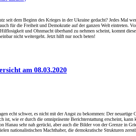
 Satz seit dem Beginn des Krieges in der Ukraine gedacht? Jedes Mal 
uch für die Freiheit und Demokratie auf der ganzen Welt eintreten. Von
flosigkeit und Ohnmacht überhand zu nehmen scheint, kommt dieser Sp
nbar nicht weitergeht. Jetzt hilft nur noch beten!
rsicht am 08.03.2020
 Tagen echt schwer, es nicht mit der Angst zu bekommen: Der neuartige 
ich ist, wie er durch die omnipräsente Berichterstattung erscheint, kan
g von Hanau sehr nah gerückt, aber auch die Bilder von der Grenze in
 vielen nationalistischen Machthaber, die demokratische Strukturen zers