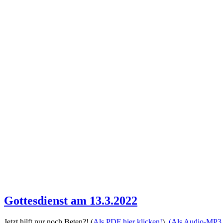
Gottesdienst am 13.3.2022
Jetzt hilft nur noch Beten?! (
Als PDF hier klicken!
)
(Als Audio-MP3 h